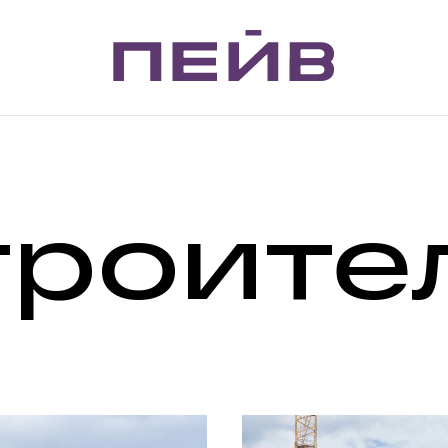
Дом
с твоим
характером
троите
Заполните форму, и наши специалисты
перезвонят в течение 10 минут